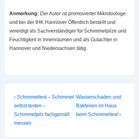
Anmerkung:
Der Autor ist promovierter Mikrobiologe
und bei der IHK Hannover Öffentlich bestellt und
vereidigt als Sachverständiger für Schimmelpilze und
Feuchtigkeit in Innenräumen und als Gutachter in
Hannover und Niedersachsen tätig.
Beitragsnavigation
Vorheriger
Nächster
‹ Schimmeltest – Schimmel
Wasserschaden und
Beitrag
Beitrag
selbst testen –
Bakterien im Haus
ist
ist
Schimmelpilz fachgemäß
beim Schimmeltest ›
messen