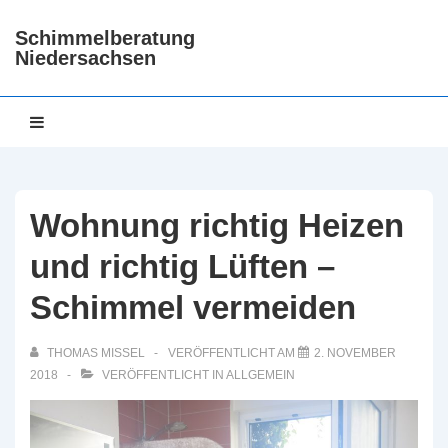
↓
Schimmelberatung
Zum
Niedersachsen
Inhalt
Hauptnavigation
MENÜ
Wohnung richtig Heizen
und richtig Lüften –
Schimmel vermeiden
THOMAS MISSEL
VERÖFFENTLICHT AM
2. NOVEMBER
2018
VERÖFFENTLICHT IN
ALLGEMEIN